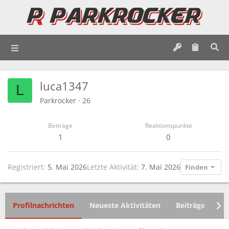
luca1347
L
Parkrocker
·
26
Beiträge
Reaktionspunkte
1
0
Registriert
5. Mai 2026
Letzte Aktivität
7. Mai 2026
Finden
Profilnachrichten
Neueste Aktivitäten
Beiträge
In