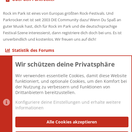
Rock im Park ist eines von Europas größten Rock-Festivals. Und
Parkrocker.net ist seit 2003 DIE Community dazu! Wenn Du Spaß an
guter Musik hast, dich für Rock im Park und die deutschsprachige
Festival-Szene interessierst, dann registriere dich doch bei uns. Es ist
unverbindlich und kostenlos. Wir freuen uns auf dich!
Statistik des Forums
Wir schützen deine Privatsphäre
Themen
22.121
Beiträge
825.692
Wir verwenden essentielle Cookies, damit diese Website
Mitglieder
12.427
funktioniert, und optionale Cookies, um den Komfort bei
Neuestes Mitglied
Berlin
der Nutzung zu verbessern und Funktionen von
Drittanbietern bereitzustellen.
Konfiguriere deine Einstellungen und erhalte weitere
Informationen
Datenschutz-Einstellungen
PR Light
Deutsch [Du]
Nutzungsbedingungen
Alle Cookies akzeptieren
Datenschutzerklärung
Impressum