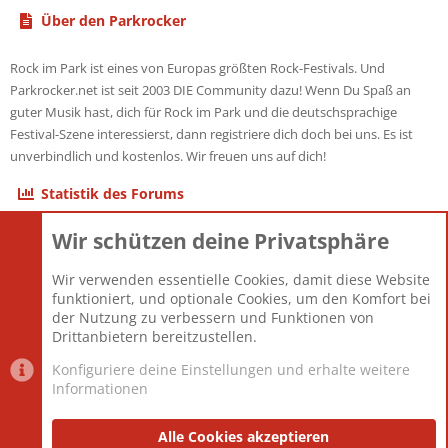
Über den Parkrocker
Rock im Park ist eines von Europas größten Rock-Festivals. Und
Parkrocker.net ist seit 2003 DIE Community dazu! Wenn Du Spaß an
guter Musik hast, dich für Rock im Park und die deutschsprachige
Festival-Szene interessierst, dann registriere dich doch bei uns. Es ist
unverbindlich und kostenlos. Wir freuen uns auf dich!
Statistik des Forums
Wir schützen deine Privatsphäre
Themen
22.121
Beiträge
825.675
Wir verwenden essentielle Cookies, damit diese Website
Mitglieder
12.425
funktioniert, und optionale Cookies, um den Komfort bei
Neuestes Mitglied
Toddster85
der Nutzung zu verbessern und Funktionen von
Drittanbietern bereitzustellen.
Konfiguriere deine Einstellungen und erhalte weitere
Informationen
Datenschutz-Einstellungen
PR Light
Deutsch [Du]
Nutzungsbedingungen
Alle Cookies akzeptieren
Datenschutzerklärung
Impressum