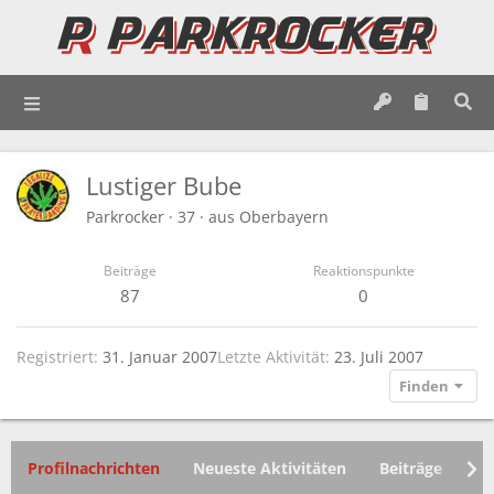
Lustiger Bube
Parkrocker
·
37
·
aus
Oberbayern
Beiträge
Reaktionspunkte
87
0
Registriert
31. Januar 2007
Letzte Aktivität
23. Juli 2007
Finden
Profilnachrichten
Neueste Aktivitäten
Beiträge
In