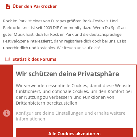
Über den Parkrocker
Rock im Park ist eines von Europas größten Rock-Festivals. Und
Parkrocker.net ist seit 2003 DIE Community dazu! Wenn Du Spaß an
guter Musik hast, dich für Rock im Park und die deutschsprachige
Festival-Szene interessierst, dann registriere dich doch bei uns. Es ist
unverbindlich und kostenlos. Wir freuen uns auf dich!
Statistik des Forums
Wir schützen deine Privatsphäre
Themen
22.121
Beiträge
825.691
Wir verwenden essentielle Cookies, damit diese Website
Mitglieder
12.427
funktioniert, und optionale Cookies, um den Komfort bei
Neuestes Mitglied
Berlin
der Nutzung zu verbessern und Funktionen von
Drittanbietern bereitzustellen.
Konfiguriere deine Einstellungen und erhalte weitere
Informationen
Datenschutz-Einstellungen
PR Light
Deutsch [Du]
Nutzungsbedingungen
Alle Cookies akzeptieren
Datenschutzerklärung
Impressum