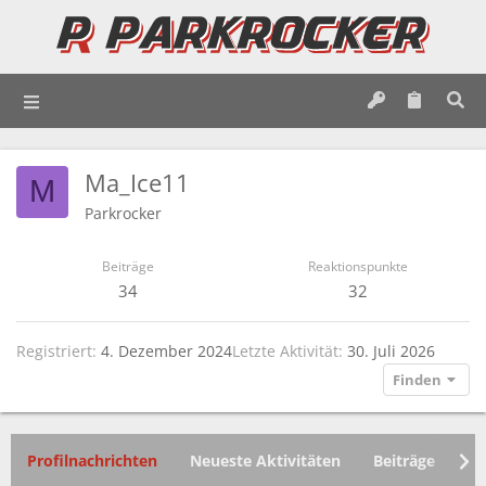
Ma_Ice11
M
Parkrocker
Beiträge
Reaktionspunkte
34
32
Registriert
4. Dezember 2024
Letzte Aktivität
30. Juli 2026
Finden
Profilnachrichten
Neueste Aktivitäten
Beiträge
In