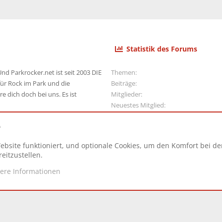
Statistik des Forums
nd Parkrocker.net ist seit 2003 DIE
Themen
ür Rock im Park und die
Beiträge
e dich doch bei uns. Es ist
Mitglieder
Neuestes Mitglied
e
ebsite funktioniert, und optionale Cookies, um den Komfort bei d
N
eitzustellen.
tere Informationen
d.
|
Style and add-ons by ThemeHouse