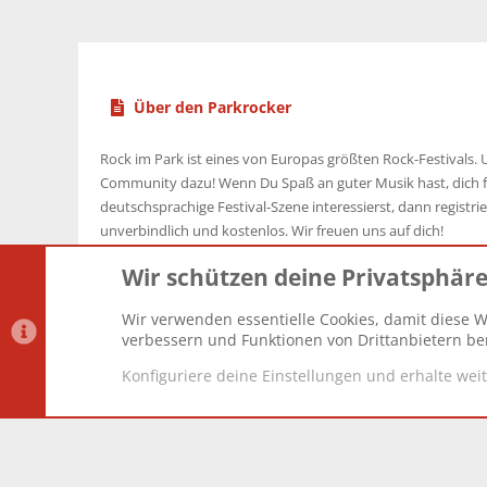
Über den Parkrocker
Rock im Park ist eines von Europas größten Rock-Festivals. U
Community dazu! Wenn Du Spaß an guter Musik hast, dich f
deutschsprachige Festival-Szene interessierst, dann registrier
unverbindlich und kostenlos. Wir freuen uns auf dich!
Wir schützen deine Privatsphär
Wir verwenden essentielle Cookies, damit diese W
Datenschutz-Einstellungen
PR Light
Deutsch [Du]
verbessern und Funktionen von Drittanbietern ber
Konfiguriere deine Einstellungen und erhalte wei
®
Community platform by XenForo
© 2010-2025 XenForo Lt