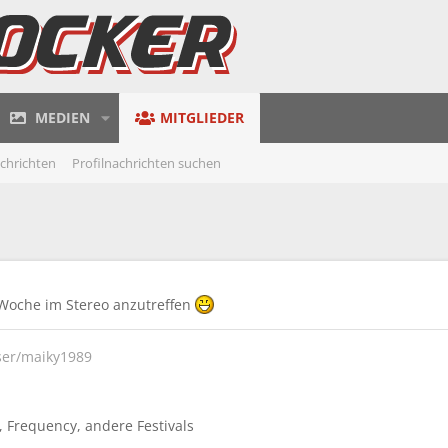
MEDIEN
MITGLIEDER
achrichten
Profilnachrichten suchen
 Woche im Stereo anzutreffen
ser/maiky1989
Frequency
andere Festivals