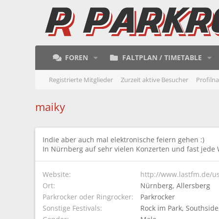
FOREN
FALTPLAN / TIMETABLE
Registrierte Mitglieder
Zurzeit aktive Besucher
Profiln
maiky
Indie aber auch mal elektronische feiern gehen :)
In Nürnberg auf sehr vielen Konzerten und fast jede
Website
http://www.lastfm.de/u
Ort
Nürnberg, Allersberg
Parkrocker oder Ringrocker
Parkrocker
Sonstige Festivals
Rock im Park
Southside