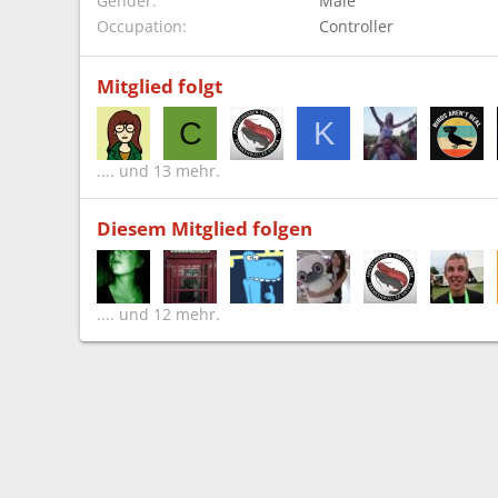
Gender
Male
Occupation
Controller
Mitglied folgt
C
K
.... und 13 mehr.
Diesem Mitglied folgen
.... und 12 mehr.