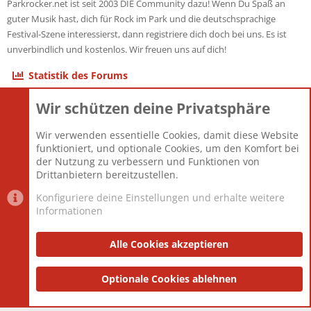
Parkrocker.net ist seit 2003 DIE Community dazu! Wenn Du Spaß an
guter Musik hast, dich für Rock im Park und die deutschsprachige
Festival-Szene interessierst, dann registriere dich doch bei uns. Es ist
unverbindlich und kostenlos. Wir freuen uns auf dich!
Statistik des Forums
Wir schützen deine Privatsphäre
Themen
22.120
Beiträge
825.659
Wir verwenden essentielle Cookies, damit diese Website
Mitglieder
12.425
funktioniert, und optionale Cookies, um den Komfort bei
Neuestes Mitglied
Toddster85
der Nutzung zu verbessern und Funktionen von
Drittanbietern bereitzustellen.
Konfiguriere deine Einstellungen und erhalte weitere
Informationen
Datenschutz-Einstellungen
PR Light
Deutsch [Du]
Nutzungsbedingungen
Alle Cookies akzeptieren
Datenschutzerklärung
Impressum
®
Community platform by XenForo
Optionale Cookies ablehnen
© 2010-2025 XenForo Ltd.
|
Style
and add-ons by ThemeHouse