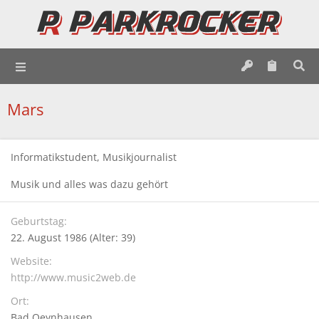
Mars
Informatikstudent, Musikjournalist
Musik und alles was dazu gehört
Geburtstag
22. August 1986 (Alter: 39)
Website
http://www.music2web.de
Ort
Bad Oeynhausen