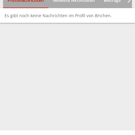
Profilnachrichten
Neueste Aktivitäten
Beiträge
In
Es gibt noch keine Nachrichten im Profil von Brichen.