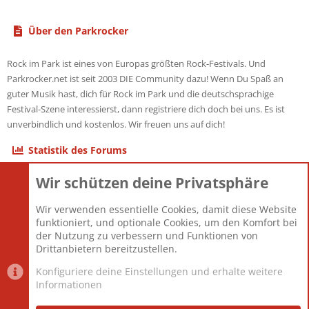
Über den Parkrocker
Rock im Park ist eines von Europas größten Rock-Festivals. Und
Parkrocker.net ist seit 2003 DIE Community dazu! Wenn Du Spaß an
guter Musik hast, dich für Rock im Park und die deutschsprachige
Festival-Szene interessierst, dann registriere dich doch bei uns. Es ist
unverbindlich und kostenlos. Wir freuen uns auf dich!
Statistik des Forums
Wir schützen deine Privatsphäre
Themen
22.121
Beiträge
825.690
Wir verwenden essentielle Cookies, damit diese Website
Mitglieder
12.427
funktioniert, und optionale Cookies, um den Komfort bei
Neuestes Mitglied
Berlin
der Nutzung zu verbessern und Funktionen von
Drittanbietern bereitzustellen.
Konfiguriere deine Einstellungen und erhalte weitere
Informationen
Datenschutz-Einstellungen
PR Light
Deutsch [Du]