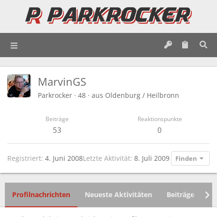
MarvinGS
Parkrocker
·
48
·
aus
Oldenburg / Heilbronn
Beiträge
Reaktionspunkte
53
0
Registriert
4. Juni 2008
Letzte Aktivität
8. Juli 2009
Finden
Profilnachrichten
Neueste Aktivitäten
Beiträge
In