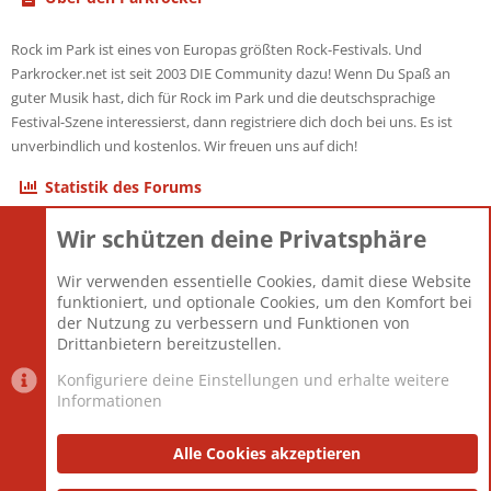
Rock im Park ist eines von Europas größten Rock-Festivals. Und
Parkrocker.net ist seit 2003 DIE Community dazu! Wenn Du Spaß an
guter Musik hast, dich für Rock im Park und die deutschsprachige
Festival-Szene interessierst, dann registriere dich doch bei uns. Es ist
unverbindlich und kostenlos. Wir freuen uns auf dich!
Statistik des Forums
Wir schützen deine Privatsphäre
Themen
22.121
Beiträge
825.694
Wir verwenden essentielle Cookies, damit diese Website
Mitglieder
12.427
funktioniert, und optionale Cookies, um den Komfort bei
Neuestes Mitglied
Berlin
der Nutzung zu verbessern und Funktionen von
Drittanbietern bereitzustellen.
Konfiguriere deine Einstellungen und erhalte weitere
Informationen
Datenschutz-Einstellungen
PR Light
Deutsch [Du]
Nutzungsbedingungen
Alle Cookies akzeptieren
Datenschutzerklärung
Impressum