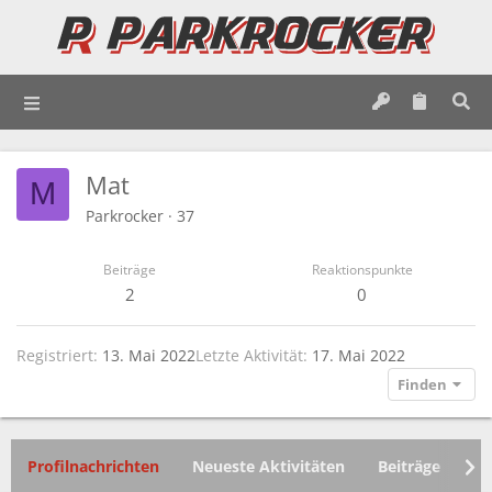
Mat
M
Parkrocker
·
37
Beiträge
Reaktionspunkte
2
0
Registriert
13. Mai 2022
Letzte Aktivität
17. Mai 2022
Finden
Profilnachrichten
Neueste Aktivitäten
Beiträge
In