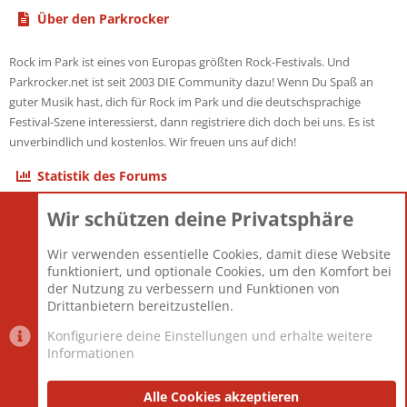
Über den Parkrocker
Rock im Park ist eines von Europas größten Rock-Festivals. Und
Parkrocker.net ist seit 2003 DIE Community dazu! Wenn Du Spaß an
guter Musik hast, dich für Rock im Park und die deutschsprachige
Festival-Szene interessierst, dann registriere dich doch bei uns. Es ist
unverbindlich und kostenlos. Wir freuen uns auf dich!
Statistik des Forums
Wir schützen deine Privatsphäre
Themen
22.121
Beiträge
825.694
Wir verwenden essentielle Cookies, damit diese Website
Mitglieder
12.427
funktioniert, und optionale Cookies, um den Komfort bei
Neuestes Mitglied
Berlin
der Nutzung zu verbessern und Funktionen von
Drittanbietern bereitzustellen.
Konfiguriere deine Einstellungen und erhalte weitere
Informationen
Datenschutz-Einstellungen
PR Light
Deutsch [Du]
Nutzungsbedingungen
Alle Cookies akzeptieren
Datenschutzerklärung
Impressum