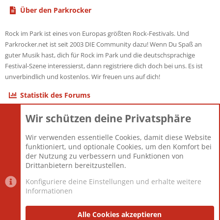
Über den Parkrocker
Rock im Park ist eines von Europas größten Rock-Festivals. Und
Parkrocker.net ist seit 2003 DIE Community dazu! Wenn Du Spaß an
guter Musik hast, dich für Rock im Park und die deutschsprachige
Festival-Szene interessierst, dann registriere dich doch bei uns. Es ist
unverbindlich und kostenlos. Wir freuen uns auf dich!
Statistik des Forums
Wir schützen deine Privatsphäre
Themen
22.121
Beiträge
825.675
Wir verwenden essentielle Cookies, damit diese Website
Mitglieder
12.425
funktioniert, und optionale Cookies, um den Komfort bei
Neuestes Mitglied
Toddster85
der Nutzung zu verbessern und Funktionen von
Drittanbietern bereitzustellen.
Konfiguriere deine Einstellungen und erhalte weitere
Informationen
Datenschutz-Einstellungen
PR Light
Deutsch [Du]
Nutzungsbedingungen
Alle Cookies akzeptieren
Datenschutzerklärung
Impressum