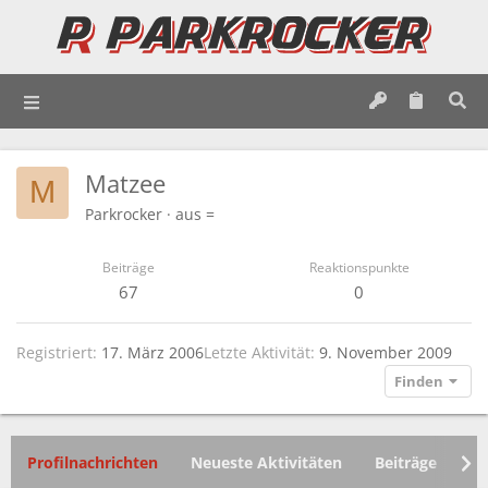
Matzee
M
Parkrocker
·
aus
=
Beiträge
Reaktionspunkte
67
0
Registriert
17. März 2006
Letzte Aktivität
9. November 2009
Finden
Profilnachrichten
Neueste Aktivitäten
Beiträge
In