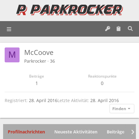
McCoove
M
Parkrocker
·
36
Beiträge
Reaktionspunkte
1
0
Registriert
28. April 2016
Letzte Aktivität
28. April 2016
Finden
Profilnachrichten
Neueste Aktivitäten
Beiträge
In