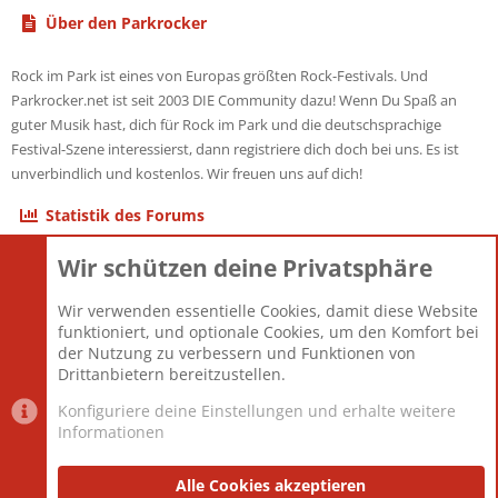
Über den Parkrocker
Rock im Park ist eines von Europas größten Rock-Festivals. Und
Parkrocker.net ist seit 2003 DIE Community dazu! Wenn Du Spaß an
guter Musik hast, dich für Rock im Park und die deutschsprachige
Festival-Szene interessierst, dann registriere dich doch bei uns. Es ist
unverbindlich und kostenlos. Wir freuen uns auf dich!
Statistik des Forums
Wir schützen deine Privatsphäre
Themen
22.121
Beiträge
825.692
Wir verwenden essentielle Cookies, damit diese Website
Mitglieder
12.427
funktioniert, und optionale Cookies, um den Komfort bei
Neuestes Mitglied
Berlin
der Nutzung zu verbessern und Funktionen von
Drittanbietern bereitzustellen.
Konfiguriere deine Einstellungen und erhalte weitere
Informationen
Datenschutz-Einstellungen
PR Light
Deutsch [Du]
Nutzungsbedingungen
Alle Cookies akzeptieren
Datenschutzerklärung
Impressum