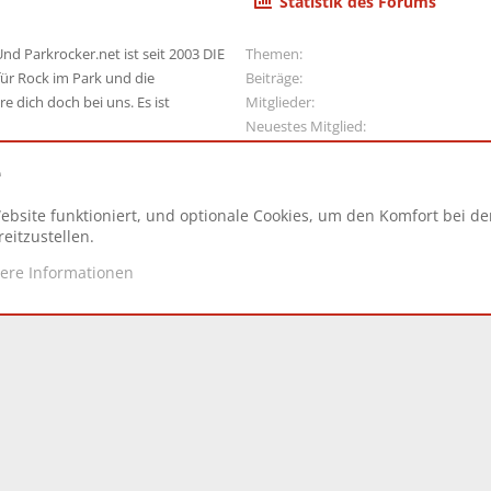
Statistik des Forums
nd Parkrocker.net ist seit 2003 DIE
Themen
ür Rock im Park und die
Beiträge
e dich doch bei uns. Es ist
Mitglieder
Neuestes Mitglied
e
ebsite funktioniert, und optionale Cookies, um den Komfort bei d
N
eitzustellen.
tere Informationen
d.
|
Style and add-ons by ThemeHouse