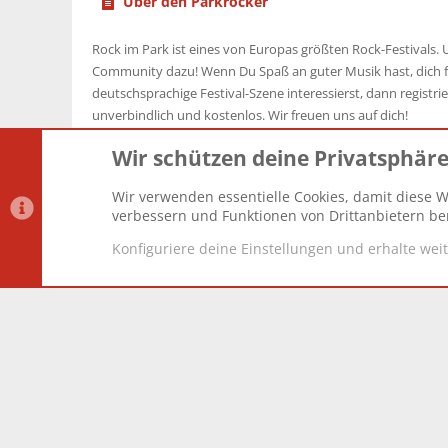
Über den Parkrocker
Rock im Park ist eines von Europas größten Rock-Festivals. U
Community dazu! Wenn Du Spaß an guter Musik hast, dich f
deutschsprachige Festival-Szene interessierst, dann registrier
unverbindlich und kostenlos. Wir freuen uns auf dich!
Wir schützen deine Privatsphär
Wir verwenden essentielle Cookies, damit diese W
Datenschutz-Einstellungen
PR Light
Deutsch [Du]
verbessern und Funktionen von Drittanbietern ber
Konfiguriere deine Einstellungen und erhalte wei
®
Community platform by XenForo
© 2010-2025 XenForo Lt