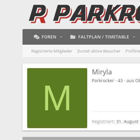
FOREN
FALTPLAN / TIMETABLE
Registrierte Mitglieder
Zurzeit aktive Besucher
Profiln
Miryla
Parkrocker
·
43
·
aus
O
M
Registriert
31. August