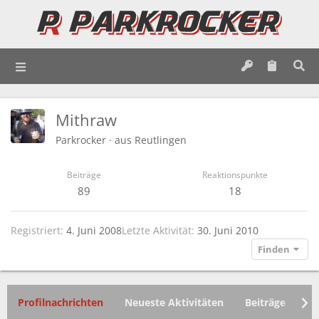
Mithraw
Parkrocker
·
aus
Reutlingen
Beiträge
Reaktionspunkte
89
18
Registriert
4. Juni 2008
Letzte Aktivität
30. Juni 2010
Finden
Profilnachrichten
Neueste Aktivitäten
Beiträge
In