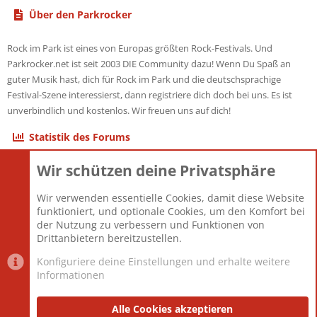
Über den Parkrocker
Rock im Park ist eines von Europas größten Rock-Festivals. Und
Parkrocker.net ist seit 2003 DIE Community dazu! Wenn Du Spaß an
guter Musik hast, dich für Rock im Park und die deutschsprachige
Festival-Szene interessierst, dann registriere dich doch bei uns. Es ist
unverbindlich und kostenlos. Wir freuen uns auf dich!
Statistik des Forums
Wir schützen deine Privatsphäre
Themen
22.121
Beiträge
825.675
Wir verwenden essentielle Cookies, damit diese Website
Mitglieder
12.425
funktioniert, und optionale Cookies, um den Komfort bei
Neuestes Mitglied
Toddster85
der Nutzung zu verbessern und Funktionen von
Drittanbietern bereitzustellen.
Konfiguriere deine Einstellungen und erhalte weitere
Informationen
Datenschutz-Einstellungen
PR Light
Deutsch [Du]
Nutzungsbedingungen
Alle Cookies akzeptieren
Datenschutzerklärung
Impressum