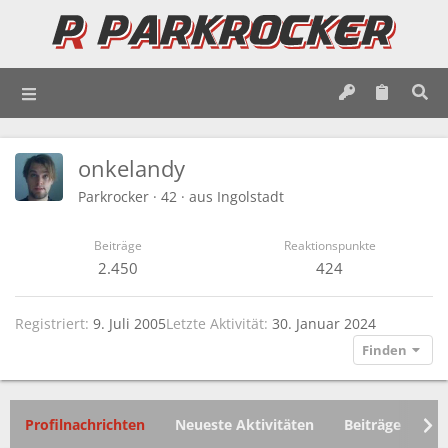
onkelandy
Parkrocker
·
42
·
aus
Ingolstadt
Beiträge
Reaktionspunkte
2.450
424
Registriert
9. Juli 2005
Letzte Aktivität
30. Januar 2024
Finden
Profilnachrichten
Neueste Aktivitäten
Beiträge
In