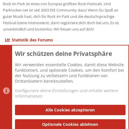
Rock im Park ist eines von Europas größten Rock-Festivals. Und
Parkrocker.net ist seit 2003 DIE Community dazu! Wenn Du Spaß an
guter Musik hast, dich für Rock im Park und die deutschsprachige
Festival-Szene interessierst, dann registriere dich doch bei uns. Es ist
unverbindlich und kostenlos. Wir freuen uns auf dich!
Statistik des Forums
Wir schützen deine Privatsphäre
Themen
22.121
Beiträge
825.694
Wir verwenden essentielle Cookies, damit diese Website
Mitglieder
12.427
funktioniert, und optionale Cookies, um den Komfort bei
Neuestes Mitglied
Berlin
der Nutzung zu verbessern und Funktionen von
Drittanbietern bereitzustellen.
Konfiguriere deine Einstellungen und erhalte weitere
Informationen
Datenschutz-Einstellungen
PR Light
Deutsch [Du]
Nutzungsbedingungen
Alle Cookies akzeptieren
Datenschutzerklärung
Impressum
®
Community platform by XenForo
Optionale Cookies ablehnen
© 2010-2025 XenForo Ltd.
|
Style