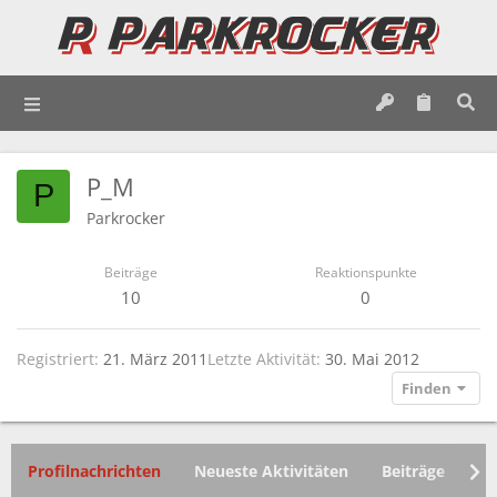
P_M
P
Parkrocker
Beiträge
Reaktionspunkte
10
0
Registriert
21. März 2011
Letzte Aktivität
30. Mai 2012
Finden
Profilnachrichten
Neueste Aktivitäten
Beiträge
In