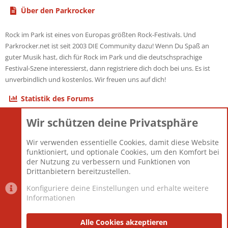
Über den Parkrocker
Rock im Park ist eines von Europas größten Rock-Festivals. Und
Parkrocker.net ist seit 2003 DIE Community dazu! Wenn Du Spaß an
guter Musik hast, dich für Rock im Park und die deutschsprachige
Festival-Szene interessierst, dann registriere dich doch bei uns. Es ist
unverbindlich und kostenlos. Wir freuen uns auf dich!
Statistik des Forums
Wir schützen deine Privatsphäre
Themen
22.120
Beiträge
825.659
Wir verwenden essentielle Cookies, damit diese Website
Mitglieder
12.425
funktioniert, und optionale Cookies, um den Komfort bei
Neuestes Mitglied
Toddster85
der Nutzung zu verbessern und Funktionen von
Drittanbietern bereitzustellen.
Konfiguriere deine Einstellungen und erhalte weitere
Informationen
Datenschutz-Einstellungen
PR Light
Deutsch [Du]
Nutzungsbedingungen
Alle Cookies akzeptieren
Datenschutzerklärung
Impressum