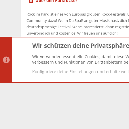
Über den Parkrocker
Rock im Park ist eines von Europas größten Rock-Festivals. U
Community dazu! Wenn Du Spaß an guter Musik hast, dich f
deutschsprachige Festival-Szene interessierst, dann registrier
unverbindlich und kostenlos. Wir freuen uns auf dich!
Wir schützen deine Privatsphär
Wir verwenden essentielle Cookies, damit diese W
Datenschutz-Einstellungen
PR Light
Deutsch [Du]
verbessern und Funktionen von Drittanbietern ber
Konfiguriere deine Einstellungen und erhalte wei
®
Community platform by XenForo
© 2010-2025 XenForo Lt