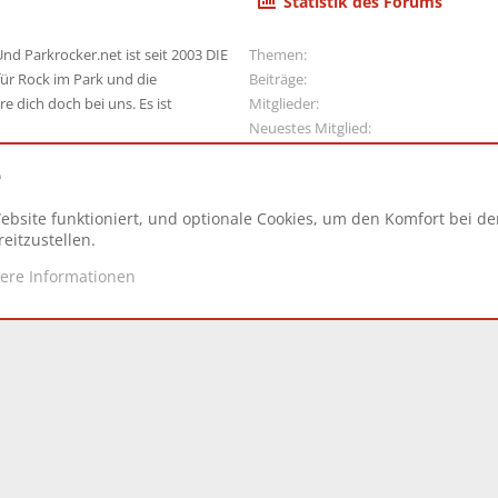
Statistik des Forums
nd Parkrocker.net ist seit 2003 DIE
Themen
ür Rock im Park und die
Beiträge
e dich doch bei uns. Es ist
Mitglieder
Neuestes Mitglied
e
ebsite funktioniert, und optionale Cookies, um den Komfort bei d
N
eitzustellen.
tere Informationen
d.
|
Style and add-ons by ThemeHouse