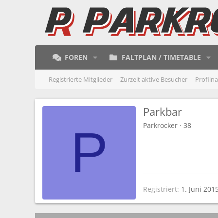
FOREN
FALTPLAN / TIMETABLE
Registrierte Mitglieder
Zurzeit aktive Besucher
Profiln
Parkbar
Parkrocker
·
38
P
Registriert
1. Juni 201