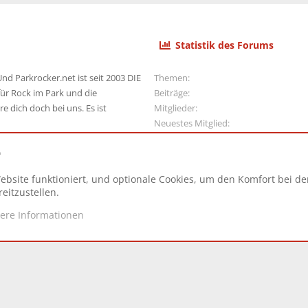
Statistik des Forums
nd Parkrocker.net ist seit 2003 DIE
Themen
ür Rock im Park und die
Beiträge
e dich doch bei uns. Es ist
Mitglieder
Neuestes Mitglied
e
ebsite funktioniert, und optionale Cookies, um den Komfort bei d
N
eitzustellen.
tere Informationen
d.
|
Style and add-ons by ThemeHouse