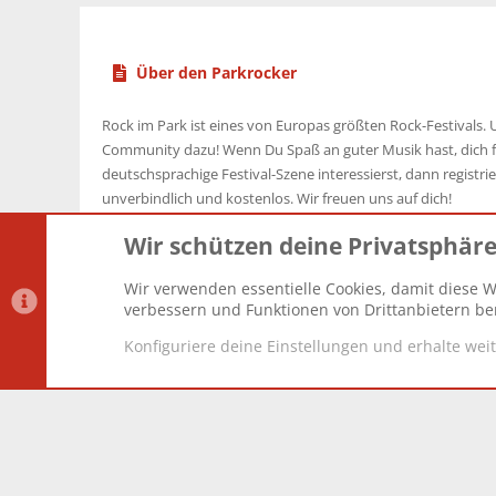
Über den Parkrocker
Rock im Park ist eines von Europas größten Rock-Festivals. U
Community dazu! Wenn Du Spaß an guter Musik hast, dich f
deutschsprachige Festival-Szene interessierst, dann registrier
unverbindlich und kostenlos. Wir freuen uns auf dich!
Wir schützen deine Privatsphär
Wir verwenden essentielle Cookies, damit diese W
Datenschutz-Einstellungen
PR Light
Deutsch [Du]
verbessern und Funktionen von Drittanbietern ber
Konfiguriere deine Einstellungen und erhalte wei
®
Community platform by XenForo
© 2010-2025 XenForo Lt