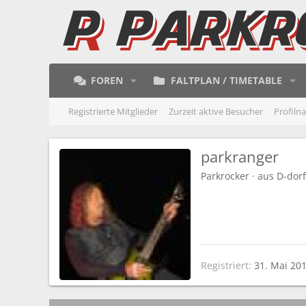
FOREN
FALTPLAN / TIMETABLE
Registrierte Mitglieder
Zurzeit aktive Besucher
Profiln
parkranger
Parkrocker
·
aus
D-dorf
Registriert
31. Mai 20