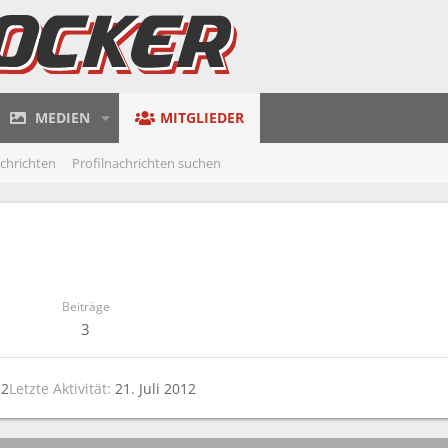
MEDIEN
MITGLIEDER
achrichten
Profilnachrichten suchen
Beiträge
3
12
Letzte Aktivität
21. Juli 2012