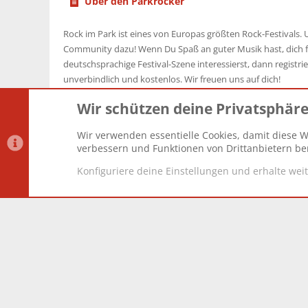
Über den Parkrocker
Rock im Park ist eines von Europas größten Rock-Festivals. U
Community dazu! Wenn Du Spaß an guter Musik hast, dich f
deutschsprachige Festival-Szene interessierst, dann registrier
unverbindlich und kostenlos. Wir freuen uns auf dich!
Wir schützen deine Privatsphär
Wir verwenden essentielle Cookies, damit diese W
Datenschutz-Einstellungen
PR Light
Deutsch [Du]
verbessern und Funktionen von Drittanbietern ber
Konfiguriere deine Einstellungen und erhalte wei
®
Community platform by XenForo
© 2010-2025 XenForo Lt