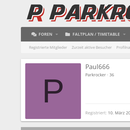
FOREN
FALTPLAN / TIMETABLE
Registrierte Mitglieder
Zurzeit aktive Besucher
Profiln
Paul666
Parkrocker
·
36
P
Registriert
10. März 2