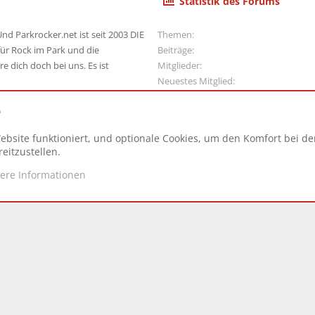
Statistik des Forums
nd Parkrocker.net ist seit 2003 DIE
Themen
ür Rock im Park und die
Beiträge
e dich doch bei uns. Es ist
Mitglieder
Neuestes Mitglied
e
ebsite funktioniert, und optionale Cookies, um den Komfort bei d
N
eitzustellen.
tere Informationen
d.
|
Style and add-ons by ThemeHouse