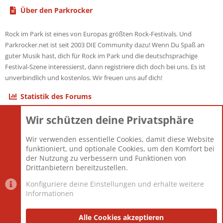
Über den Parkrocker
Rock im Park ist eines von Europas größten Rock-Festivals. Und
Parkrocker.net ist seit 2003 DIE Community dazu! Wenn Du Spaß an
guter Musik hast, dich für Rock im Park und die deutschsprachige
Festival-Szene interessierst, dann registriere dich doch bei uns. Es ist
unverbindlich und kostenlos. Wir freuen uns auf dich!
Statistik des Forums
Wir schützen deine Privatsphäre
Themen
22.121
Beiträge
825.694
Wir verwenden essentielle Cookies, damit diese Website
Mitglieder
12.427
funktioniert, und optionale Cookies, um den Komfort bei
Neuestes Mitglied
Berlin
der Nutzung zu verbessern und Funktionen von
Drittanbietern bereitzustellen.
Konfiguriere deine Einstellungen und erhalte weitere
Informationen
Datenschutz-Einstellungen
PR Light
Deutsch [Du]
Nutzungsbedingungen
Alle Cookies akzeptieren
Datenschutzerklärung
Impressum