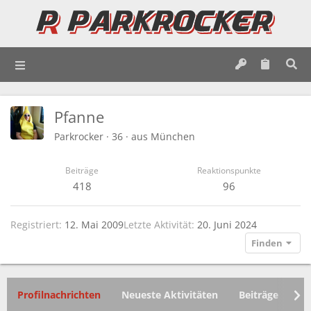
Pfanne
Parkrocker
·
36
·
aus
München
Beiträge
Reaktionspunkte
418
96
Registriert
12. Mai 2009
Letzte Aktivität
20. Juni 2024
Finden
Profilnachrichten
Neueste Aktivitäten
Beiträge
In