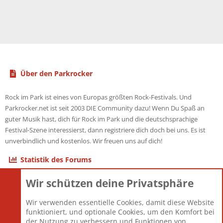
Über den Parkrocker
Rock im Park ist eines von Europas größten Rock-Festivals. Und
Parkrocker.net ist seit 2003 DIE Community dazu! Wenn Du Spaß an
guter Musik hast, dich für Rock im Park und die deutschsprachige
Festival-Szene interessierst, dann registriere dich doch bei uns. Es ist
unverbindlich und kostenlos. Wir freuen uns auf dich!
Statistik des Forums
Wir schützen deine Privatsphäre
Themen
22.122
Beiträge
825.701
Wir verwenden essentielle Cookies, damit diese Website
Mitglieder
12.427
funktioniert, und optionale Cookies, um den Komfort bei
Neuestes Mitglied
Berlin
der Nutzung zu verbessern und Funktionen von