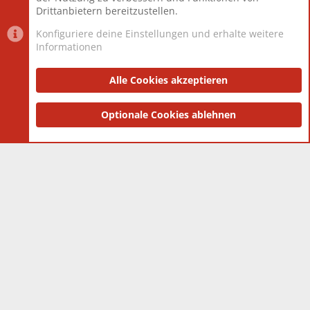
Drittanbietern bereitzustellen.
Konfiguriere deine Einstellungen und erhalte weitere
Informationen
Datenschutz-Einstellungen
PR Light
Deutsch [Du]
Nutzungsbedingungen
Alle Cookies akzeptieren
Datenschutzerklärung
Impressum
®
Community platform by XenForo
Optionale Cookies ablehnen
© 2010-2025 XenForo Ltd.
|
Style
and add-ons by ThemeHouse