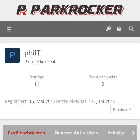
philT
P
Parkrocker
·
34
Beiträge
Reaktionspunkte
11
0
Registriert
15. Mai 2013
Letzte Aktivität
12. Juni 2013
Finden
Profilnachrichten
Neueste Aktivitäten
Beiträge
In