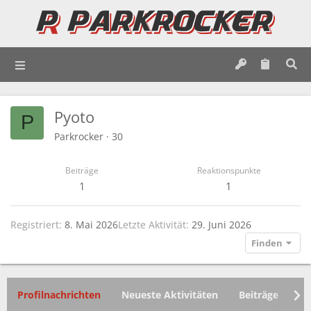
Pyoto
P
Parkrocker
·
30
Beiträge
Reaktionspunkte
1
1
Registriert
8. Mai 2026
Letzte Aktivität
29. Juni 2026
Finden
Profilnachrichten
Neueste Aktivitäten
Beiträge
In