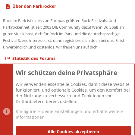
Über den Parkrocker
Rock im Park ist eines von Europas größten Rock-Festivals. Und
Parkrocker.net ist seit 2003 DIE Community dazu! Wenn Du Spaß an
guter Musik hast, dich für Rock im Park und die deutschsprachige
Festival-Szene interessierst, dann registriere dich doch bei uns. Es ist
unverbindlich und kostenlos. Wir freuen uns auf dich!
Statistik des Forums
Wir schützen deine Privatsphäre
Themen
22.120
Beiträge
825.659
Wir verwenden essentielle Cookies, damit diese Website
Mitglieder
12.425
funktioniert, und optionale Cookies, um den Komfort bei
Neuestes Mitglied
Toddster85
der Nutzung zu verbessern und Funktionen von
Drittanbietern bereitzustellen.
Konfiguriere deine Einstellungen und erhalte weitere
Informationen
Datenschutz-Einstellungen
PR Light
Deutsch [Du]
Nutzungsbedingungen
Alle Cookies akzeptieren
Datenschutzerklärung
Impressum