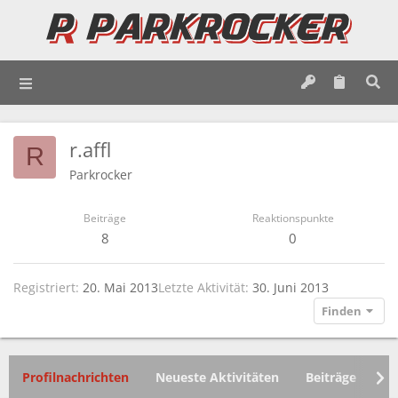
r.affl
R
Parkrocker
Beiträge
Reaktionspunkte
8
0
Registriert
20. Mai 2013
Letzte Aktivität
30. Juni 2013
Finden
Profilnachrichten
Neueste Aktivitäten
Beiträge
In