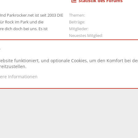
Statistik des Forums
nd Parkrocker.net ist seit 2003 DIE
Themen
ür Rock im Park und die
Beiträge
e dich doch bei uns. Es ist
Mitglieder
Neuestes Mitglied
e
ebsite funktioniert, und optionale Cookies, um den Komfort bei d
N
eitzustellen.
tere Informationen
d.
|
Style and add-ons by ThemeHouse