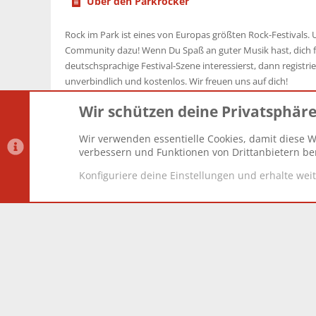
Über den Parkrocker
Rock im Park ist eines von Europas größten Rock-Festivals. U
Community dazu! Wenn Du Spaß an guter Musik hast, dich f
deutschsprachige Festival-Szene interessierst, dann registrier
unverbindlich und kostenlos. Wir freuen uns auf dich!
Wir schützen deine Privatsphär
Wir verwenden essentielle Cookies, damit diese W
Datenschutz-Einstellungen
PR Light
Deutsch [Du]
verbessern und Funktionen von Drittanbietern ber
Konfiguriere deine Einstellungen und erhalte wei
®
Community platform by XenForo
© 2010-2025 XenForo Lt