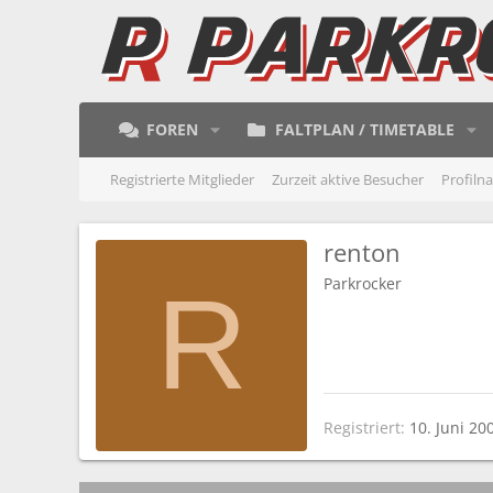
FOREN
FALTPLAN / TIMETABLE
Registrierte Mitglieder
Zurzeit aktive Besucher
Profiln
renton
Parkrocker
R
Registriert
10. Juni 20