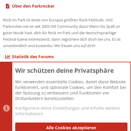
Über den Parkrocker
Rock im Park ist eines von Europas größten Rock-Festivals. Und
Parkrocker.net ist seit 2003 DIE Community dazu! Wenn Du Spaß an
guter Musik hast, dich für Rock im Park und die deutschsprachige
Festival-Szene interessierst, dann registriere dich doch bei uns. Es ist
unverbindlich und kostenlos. Wir freuen uns auf dich!
Statistik des Forums
Wir schützen deine Privatsphäre
Themen
22.121
Beiträge
825.676
Wir verwenden essentielle Cookies, damit diese Website
Mitglieder
12.426
funktioniert, und optionale Cookies, um den Komfort bei
Neuestes Mitglied
nabulamisika
der Nutzung zu verbessern und Funktionen von
Drittanbietern bereitzustellen.
Konfiguriere deine Einstellungen und erhalte weitere
Informationen
Datenschutz-Einstellungen
PR Light
Deutsch [Du]
Nutzungsbedingungen
Alle Cookies akzeptieren
Datenschutzerklärung
Impressum