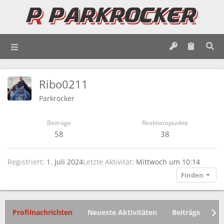
Ribo0211
Parkrocker
Beiträge
Reaktionspunkte
58
38
Registriert
1. Juli 2024
Letzte Aktivität
Mittwoch um 10:14
Finden
Profilnachrichten
Neueste Aktivitäten
Beiträge
In