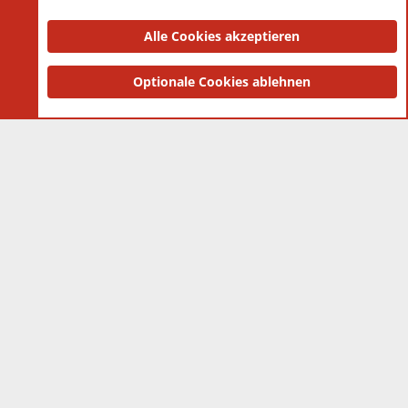
Datenschutz-Einstellungen
PR Light
Deutsch [Du]
Nutzungsbedingungen
Alle Cookies akzeptieren
Datenschutzerklärung
Impressum
®
Community platform by XenForo
Optionale Cookies ablehnen
© 2010-2025 XenForo Ltd.
|
Style
and add-ons by ThemeHouse