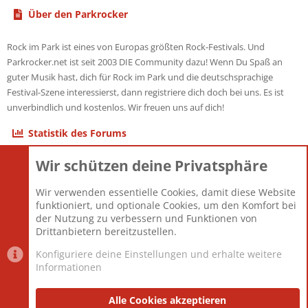
Über den Parkrocker
Rock im Park ist eines von Europas größten Rock-Festivals. Und
Parkrocker.net ist seit 2003 DIE Community dazu! Wenn Du Spaß an
guter Musik hast, dich für Rock im Park und die deutschsprachige
Festival-Szene interessierst, dann registriere dich doch bei uns. Es ist
unverbindlich und kostenlos. Wir freuen uns auf dich!
Statistik des Forums
Wir schützen deine Privatsphäre
Themen
22.123
Beiträge
825.708
Wir verwenden essentielle Cookies, damit diese Website
Mitglieder
12.427
funktioniert, und optionale Cookies, um den Komfort bei
Neuestes Mitglied
Berlin
der Nutzung zu verbessern und Funktionen von
Drittanbietern bereitzustellen.
Konfiguriere deine Einstellungen und erhalte weitere
Informationen
Datenschutz-Einstellungen
PR Light
Deutsch [Du]
Nutzungsbedingungen
Alle Cookies akzeptieren
Datenschutzerklärung
Impressum