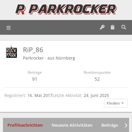
RiP_86
Parkrocker
·
aus
Nürnberg
Beiträge
Reaktionspunkte
91
52
Registriert
16. Mai 2017
Letzte Aktivität
24. Juni 2025
Finden
Profilnachrichten
Neueste Aktivitäten
Beiträge
In