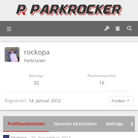
rockopa
Parkrocker
Beiträge
Reaktionspunkte
32
16
Registriert
14. Januar 2012
Finden
Profilnachrichten
Neueste Aktivitäten
Beiträge
In
Chrissie
20. November 2013
C