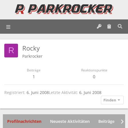
Rocky
R
Parkrocker
Beiträge
Reaktionspunkte
1
0
Registriert
6. Juni 2008
Letzte Aktivität
6. Juni 2008
Finden
Profilnachrichten
Neueste Aktivitäten
Beiträge
In