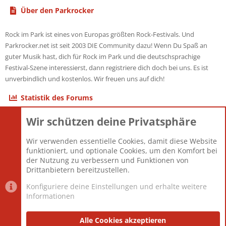
Über den Parkrocker
Rock im Park ist eines von Europas größten Rock-Festivals. Und
Parkrocker.net ist seit 2003 DIE Community dazu! Wenn Du Spaß an
guter Musik hast, dich für Rock im Park und die deutschsprachige
Festival-Szene interessierst, dann registriere dich doch bei uns. Es ist
unverbindlich und kostenlos. Wir freuen uns auf dich!
Statistik des Forums
Wir schützen deine Privatsphäre
Themen
22.121
Beiträge
825.694
Wir verwenden essentielle Cookies, damit diese Website
Mitglieder
12.427
funktioniert, und optionale Cookies, um den Komfort bei
Neuestes Mitglied
Berlin
der Nutzung zu verbessern und Funktionen von
Drittanbietern bereitzustellen.
Konfiguriere deine Einstellungen und erhalte weitere
Informationen
Datenschutz-Einstellungen
PR Light
Deutsch [Du]
Nutzungsbedingungen
Alle Cookies akzeptieren
Datenschutzerklärung
Impressum