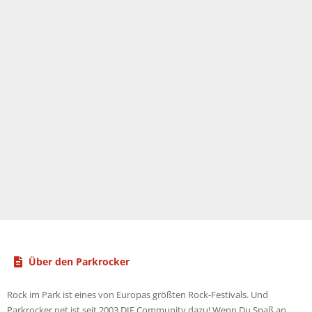
Über den Parkrocker
Rock im Park ist eines von Europas größten Rock-Festivals. Und
Parkrocker.net ist seit 2003 DIE Community dazu! Wenn Du Spaß an