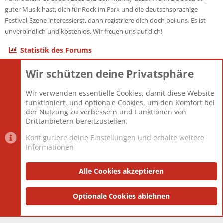
guter Musik hast, dich für Rock im Park und die deutschsprachige
Festival-Szene interessierst, dann registriere dich doch bei uns. Es ist
unverbindlich und kostenlos. Wir freuen uns auf dich!
Statistik des Forums
Wir schützen deine Privatsphäre
Themen
22.121
Beiträge
825.692
Wir verwenden essentielle Cookies, damit diese Website
Mitglieder
12.427
funktioniert, und optionale Cookies, um den Komfort bei
Neuestes Mitglied
Berlin
der Nutzung zu verbessern und Funktionen von
Drittanbietern bereitzustellen.
Konfiguriere deine Einstellungen und erhalte weitere
Informationen
Datenschutz-Einstellungen
PR Light
Deutsch [Du]
Nutzungsbedingungen
Alle Cookies akzeptieren
Datenschutzerklärung
Impressum
®
Community platform by XenForo
Optionale Cookies ablehnen
© 2010-2025 XenForo Ltd.
|
Style
and add-ons by ThemeHouse