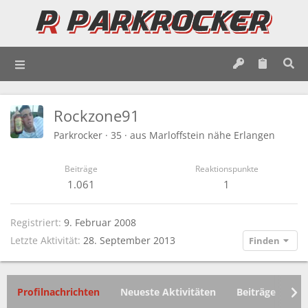
Rockzone91
Parkrocker
·
35
·
aus
Marloffstein nähe Erlangen
Beiträge
Reaktionspunkte
1.061
1
Registriert
9. Februar 2008
Letzte Aktivität
28. September 2013
Finden
Profilnachrichten
Neueste Aktivitäten
Beiträge
In