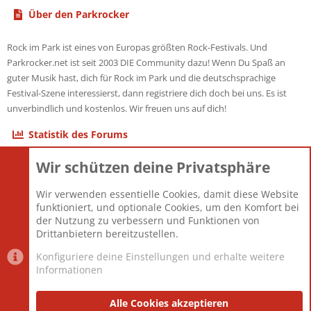
Über den Parkrocker
Rock im Park ist eines von Europas größten Rock-Festivals. Und
Parkrocker.net ist seit 2003 DIE Community dazu! Wenn Du Spaß an
guter Musik hast, dich für Rock im Park und die deutschsprachige
Festival-Szene interessierst, dann registriere dich doch bei uns. Es ist
unverbindlich und kostenlos. Wir freuen uns auf dich!
Statistik des Forums
Wir schützen deine Privatsphäre
Themen
22.121
Beiträge
825.692
Wir verwenden essentielle Cookies, damit diese Website
Mitglieder
12.427
funktioniert, und optionale Cookies, um den Komfort bei
Neuestes Mitglied
Berlin
der Nutzung zu verbessern und Funktionen von
Drittanbietern bereitzustellen.
Konfiguriere deine Einstellungen und erhalte weitere
Informationen
Datenschutz-Einstellungen
PR Light
Deutsch [Du]
Nutzungsbedingungen
Alle Cookies akzeptieren
Datenschutzerklärung
Impressum