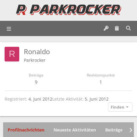
Ronaldo
R
Parkrocker
Beiträge
Reaktionspunkte
9
1
Registriert
4. Juni 2012
Letzte Aktivität
5. Juni 2012
Finden
Profilnachrichten
Neueste Aktivitäten
Beiträge
In