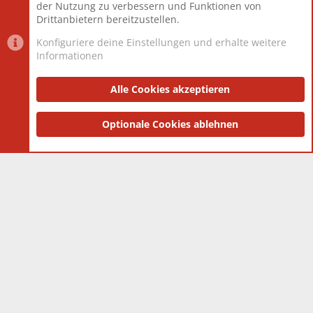
der Nutzung zu verbessern und Funktionen von
Drittanbietern bereitzustellen.
Konfiguriere deine Einstellungen und erhalte weitere
Informationen
Datenschutz-Einstellungen
PR Light
Deutsch [Du]
Nutzungsbedingungen
Alle Cookies akzeptieren
Datenschutzerklärung
Impressum
®
Community platform by XenForo
Optionale Cookies ablehnen
© 2010-2025 XenForo Ltd.
|
Style
and add-ons by ThemeHouse