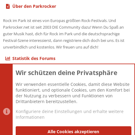
Über den Parkrocker
Rock im Park ist eines von Europas größten Rock-Festivals. Und
Parkrocker.net ist seit 2003 DIE Community dazu! Wenn Du Spaß an
guter Musik hast, dich für Rock im Park und die deutschsprachige
Festival-Szene interessierst, dann registriere dich doch bei uns. Es ist
unverbindlich und kostenlos. Wir freuen uns auf dich!
Statistik des Forums
Wir schützen deine Privatsphäre
Themen
22.121
Beiträge
825.678
Wir verwenden essentielle Cookies, damit diese Website
Mitglieder
12.426
funktioniert, und optionale Cookies, um den Komfort bei
Neuestes Mitglied
nabulamisika
der Nutzung zu verbessern und Funktionen von
Drittanbietern bereitzustellen.
Konfiguriere deine Einstellungen und erhalte weitere
Informationen
Datenschutz-Einstellungen
PR Light
Deutsch [Du]
Nutzungsbedingungen
Alle Cookies akzeptieren
Datenschutzerklärung
Impressum