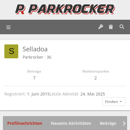
Selladoa
S
Parkrocker
·
36
Beiträge
Reaktionspunkte
7
2
Registriert
1. Juni 2015
Letzte Aktivität
24. Mai 2025
Finden
Profilnachrichten
Neueste Aktivitäten
Beiträge
In