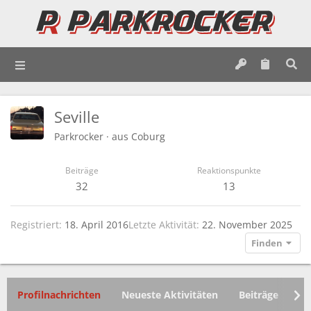
Seville
Parkrocker
·
aus
Coburg
Beiträge
Reaktionspunkte
32
13
Registriert
18. April 2016
Letzte Aktivität
22. November 2025
Finden
Profilnachrichten
Neueste Aktivitäten
Beiträge
In