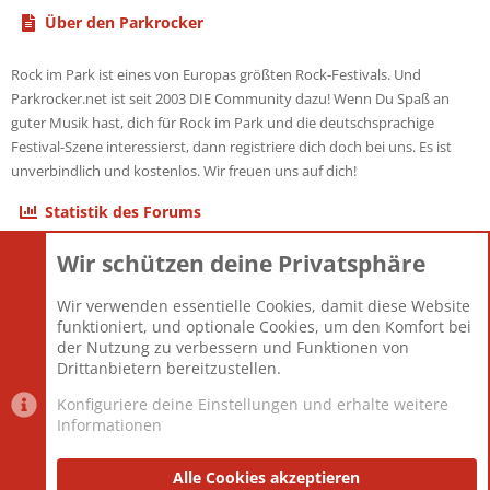
Über den Parkrocker
Rock im Park ist eines von Europas größten Rock-Festivals. Und
Parkrocker.net ist seit 2003 DIE Community dazu! Wenn Du Spaß an
guter Musik hast, dich für Rock im Park und die deutschsprachige
Festival-Szene interessierst, dann registriere dich doch bei uns. Es ist
unverbindlich und kostenlos. Wir freuen uns auf dich!
Statistik des Forums
Wir schützen deine Privatsphäre
Themen
22.121
Beiträge
825.692
Wir verwenden essentielle Cookies, damit diese Website
Mitglieder
12.427
funktioniert, und optionale Cookies, um den Komfort bei
Neuestes Mitglied
Berlin
der Nutzung zu verbessern und Funktionen von
Drittanbietern bereitzustellen.
Konfiguriere deine Einstellungen und erhalte weitere
Informationen
Datenschutz-Einstellungen
PR Light
Deutsch [Du]
Nutzungsbedingungen
Alle Cookies akzeptieren
Datenschutzerklärung
Impressum