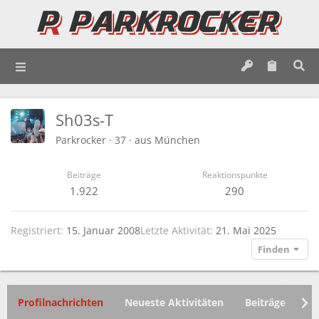
Sh03s-T
Parkrocker
·
37
·
aus
München
Beiträge
Reaktionspunkte
1.922
290
Registriert
15. Januar 2008
Letzte Aktivität
21. Mai 2025
Finden
Profilnachrichten
Neueste Aktivitäten
Beiträge
In