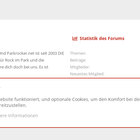
Statistik des Forums
nd Parkrocker.net ist seit 2003 DIE
Themen
ür Rock im Park und die
Beiträge
e dich doch bei uns. Es ist
Mitglieder
Neuestes Mitglied
e
ebsite funktioniert, und optionale Cookies, um den Komfort bei d
N
eitzustellen.
tere Informationen
d.
|
Style and add-ons by ThemeHouse