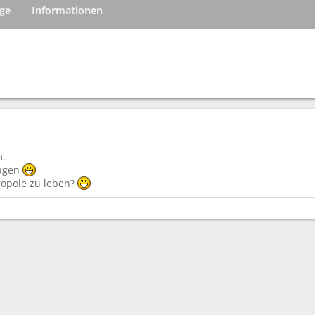
äge
Informationen
m.
sagen
ropole zu leben?