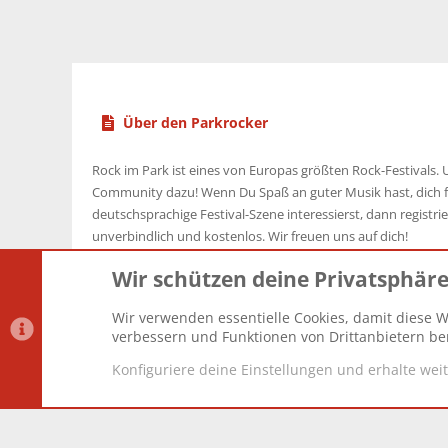
Über den Parkrocker
Rock im Park ist eines von Europas größten Rock-Festivals. U
Community dazu! Wenn Du Spaß an guter Musik hast, dich f
deutschsprachige Festival-Szene interessierst, dann registrier
unverbindlich und kostenlos. Wir freuen uns auf dich!
Wir schützen deine Privatsphär
Wir verwenden essentielle Cookies, damit diese W
Datenschutz-Einstellungen
PR Light
Deutsch [Du]
verbessern und Funktionen von Drittanbietern ber
Konfiguriere deine Einstellungen und erhalte wei
®
Community platform by XenForo
© 2010-2025 XenForo Lt