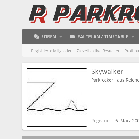
FOREN
FALTPLAN / TIMETABLE
Registrierte Mitglieder
Zurzeit aktive Besucher
Profiln
Skywalker
Parkrocker
·
aus
Reich
Registriert
6. März 20