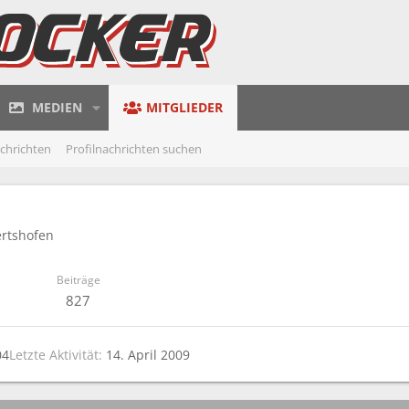
MEDIEN
MITGLIEDER
achrichten
Profilnachrichten suchen
ertshofen
Beiträge
827
04
Letzte Aktivität
14. April 2009