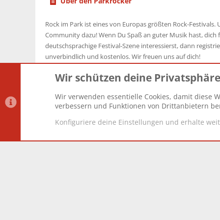
Über den Parkrocker
Rock im Park ist eines von Europas größten Rock-Festivals. U
Community dazu! Wenn Du Spaß an guter Musik hast, dich f
deutschsprachige Festival-Szene interessierst, dann registrier
unverbindlich und kostenlos. Wir freuen uns auf dich!
Wir schützen deine Privatsphär
Wir verwenden essentielle Cookies, damit diese W
Datenschutz-Einstellungen
PR Light
Deutsch [Du]
verbessern und Funktionen von Drittanbietern ber
Konfiguriere deine Einstellungen und erhalte wei
®
Community platform by XenForo
© 2010-2025 XenForo Lt