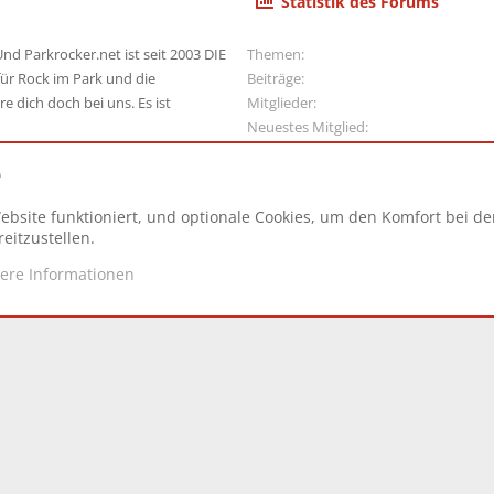
Statistik des Forums
nd Parkrocker.net ist seit 2003 DIE
Themen
ür Rock im Park und die
Beiträge
e dich doch bei uns. Es ist
Mitglieder
Neuestes Mitglied
e
ebsite funktioniert, und optionale Cookies, um den Komfort bei d
N
eitzustellen.
tere Informationen
d.
|
Style and add-ons by ThemeHouse