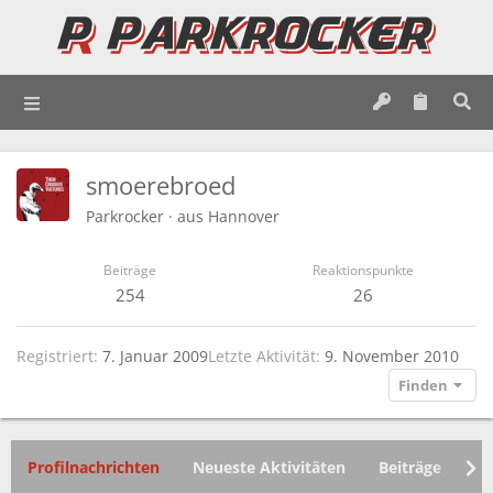
smoerebroed
Parkrocker
·
aus
Hannover
Beiträge
Reaktionspunkte
254
26
Registriert
7. Januar 2009
Letzte Aktivität
9. November 2010
Finden
Profilnachrichten
Neueste Aktivitäten
Beiträge
In