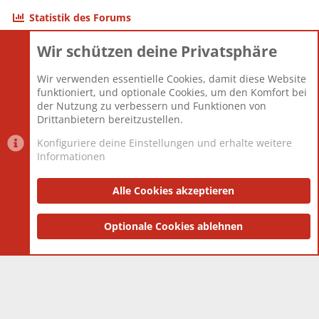
Statistik des Forums
Wir schützen deine Privatsphäre
Themen
22.121
Beiträge
825.694
Wir verwenden essentielle Cookies, damit diese Website
Mitglieder
12.427
funktioniert, und optionale Cookies, um den Komfort bei
Neuestes Mitglied
Berlin
der Nutzung zu verbessern und Funktionen von
Drittanbietern bereitzustellen.
Konfiguriere deine Einstellungen und erhalte weitere
Informationen
Datenschutz-Einstellungen
PR Light
Deutsch [Du]
Nutzungsbedingungen
Alle Cookies akzeptieren
Datenschutzerklärung
Impressum
®
Community platform by XenForo
Optionale Cookies ablehnen
© 2010-2025 XenForo Ltd.
|
Style
and add-ons by ThemeHouse