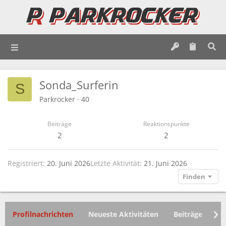
Sonda_Surferin
S
Parkrocker
·
40
Beiträge
Reaktionspunkte
2
2
Registriert
20. Juni 2026
Letzte Aktivität
21. Juni 2026
Finden
Profilnachrichten
Neueste Aktivitäten
Beiträge
In