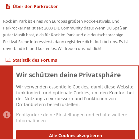
Über den Parkrocker
Rock im Park ist eines von Europas größten Rock-Festivals. Und
Parkrocker.net ist seit 2003 DIE Community dazu! Wenn Du Spaß an
guter Musik hast, dich für Rock im Park und die deutschsprachige
Festival-Szene interessierst, dann registriere dich doch bei uns. Es ist
unverbindlich und kostenlos. Wir freuen uns auf dich!
Statistik des Forums
Wir schützen deine Privatsphäre
Themen
22.121
Beiträge
825.694
Wir verwenden essentielle Cookies, damit diese Website
Mitglieder
12.427
funktioniert, und optionale Cookies, um den Komfort bei
Neuestes Mitglied
Berlin
der Nutzung zu verbessern und Funktionen von
Drittanbietern bereitzustellen.
Konfiguriere deine Einstellungen und erhalte weitere
Informationen
Datenschutz-Einstellungen
PR Light
Deutsch [Du]
Nutzungsbedingungen
Alle Cookies akzeptieren
Datenschutzerklärung
Impressum