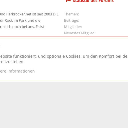
Statistik des Forums
nd Parkrocker.net ist seit 2003 DIE
Themen
ür Rock im Park und die
Beiträge
e dich doch bei uns. Es ist
Mitglieder
Neuestes Mitglied
e
ebsite funktioniert, und optionale Cookies, um den Komfort bei d
N
eitzustellen.
tere Informationen
d.
|
Style and add-ons by ThemeHouse