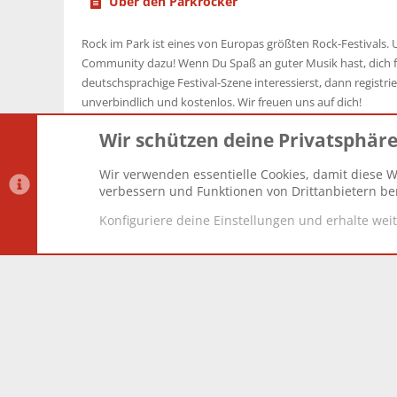
Über den Parkrocker
Rock im Park ist eines von Europas größten Rock-Festivals. U
Community dazu! Wenn Du Spaß an guter Musik hast, dich f
deutschsprachige Festival-Szene interessierst, dann registrier
unverbindlich und kostenlos. Wir freuen uns auf dich!
Wir schützen deine Privatsphär
Wir verwenden essentielle Cookies, damit diese W
Datenschutz-Einstellungen
PR Light
Deutsch [Du]
verbessern und Funktionen von Drittanbietern ber
Konfiguriere deine Einstellungen und erhalte wei
®
Community platform by XenForo
© 2010-2025 XenForo Lt