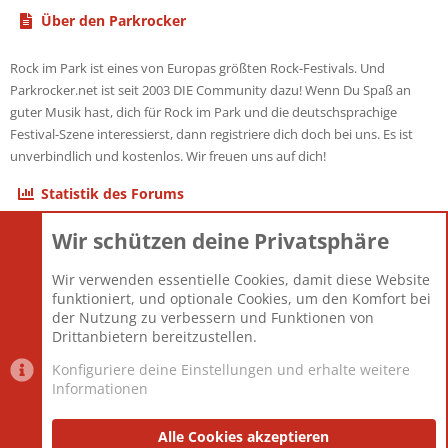
Über den Parkrocker
Rock im Park ist eines von Europas größten Rock-Festivals. Und
Parkrocker.net ist seit 2003 DIE Community dazu! Wenn Du Spaß an
guter Musik hast, dich für Rock im Park und die deutschsprachige
Festival-Szene interessierst, dann registriere dich doch bei uns. Es ist
unverbindlich und kostenlos. Wir freuen uns auf dich!
Statistik des Forums
Wir schützen deine Privatsphäre
Themen
22.121
Beiträge
825.681
Wir verwenden essentielle Cookies, damit diese Website
Mitglieder
12.427
funktioniert, und optionale Cookies, um den Komfort bei
Neuestes Mitglied
Berlin
der Nutzung zu verbessern und Funktionen von
Drittanbietern bereitzustellen.
Konfiguriere deine Einstellungen und erhalte weitere
Informationen
Datenschutz-Einstellungen
PR Light
Deutsch [Du]
Nutzungsbedingungen
Alle Cookies akzeptieren
Datenschutzerklärung
Impressum