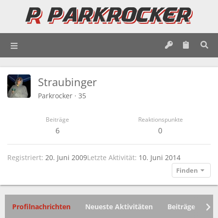
Straubinger
Parkrocker
·
35
Beiträge
Reaktionspunkte
6
0
Registriert
20. Juni 2009
Letzte Aktivität
10. Juni 2014
Finden
Profilnachrichten
Neueste Aktivitäten
Beiträge
In