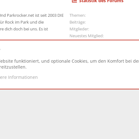
Statistik des Forums
nd Parkrocker.net ist seit 2003 DIE
Themen
ür Rock im Park und die
Beiträge
e dich doch bei uns. Es ist
Mitglieder
Neuestes Mitglied
e
ebsite funktioniert, und optionale Cookies, um den Komfort bei d
N
eitzustellen.
tere Informationen
d.
|
Style and add-ons by ThemeHouse