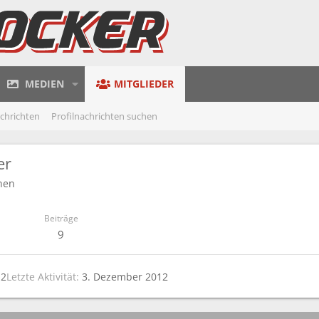
MEDIEN
MITGLIEDER
achrichten
Profilnachrichten suchen
er
hen
Beiträge
9
12
Letzte Aktivität
3. Dezember 2012