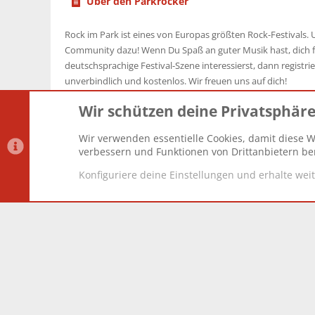
Über den Parkrocker
Rock im Park ist eines von Europas größten Rock-Festivals. U
Community dazu! Wenn Du Spaß an guter Musik hast, dich f
deutschsprachige Festival-Szene interessierst, dann registrier
unverbindlich und kostenlos. Wir freuen uns auf dich!
Wir schützen deine Privatsphär
Wir verwenden essentielle Cookies, damit diese W
Datenschutz-Einstellungen
PR Light
Deutsch [Du]
verbessern und Funktionen von Drittanbietern ber
Konfiguriere deine Einstellungen und erhalte wei
®
Community platform by XenForo
© 2010-2025 XenForo Lt