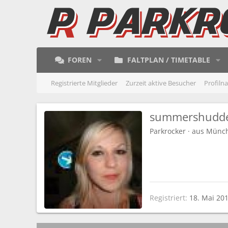
FOREN
FALTPLAN / TIMETABLE
Registrierte Mitglieder
Zurzeit aktive Besucher
Profiln
summershudd
Parkrocker
·
aus
Münc
Registriert
18. Mai 20