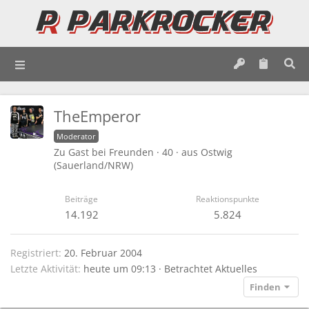
TheEmperor
Moderator
Zu Gast bei Freunden
·
40
·
aus
Ostwig
(Sauerland/NRW)
Beiträge
Reaktionspunkte
14.192
5.824
Registriert
20. Februar 2004
Letzte Aktivität
heute um 09:13
·
Betrachtet Aktuelles
Finden