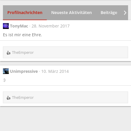
Profilnachrichten
Neueste Aktivitäten
Beiträge
In
TonyMac
28. November 2017
Es ist mir eine Ehre.
TheEmperor
R
e
a
k
Unimpressive
10. März 2014
t
:)
i
o
n
e
TheEmperor
R
n
e
:
a
k
t
i