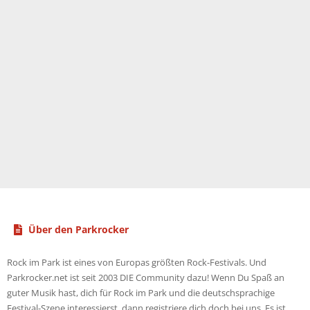
o
n
e
n
:
Über den Parkrocker
Rock im Park ist eines von Europas größten Rock-Festivals. Und
Parkrocker.net ist seit 2003 DIE Community dazu! Wenn Du Spaß an
guter Musik hast, dich für Rock im Park und die deutschsprachige
Festival-Szene interessierst, dann registriere dich doch bei uns. Es ist