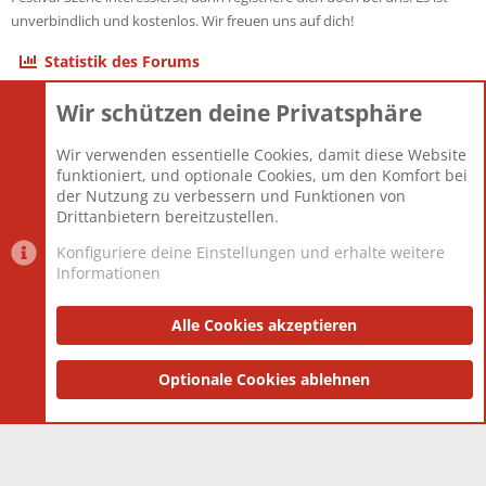
unverbindlich und kostenlos. Wir freuen uns auf dich!
Statistik des Forums
Wir schützen deine Privatsphäre
Themen
22.121
Beiträge
825.677
Wir verwenden essentielle Cookies, damit diese Website
Mitglieder
12.426
funktioniert, und optionale Cookies, um den Komfort bei
Neuestes Mitglied
nabulamisika
der Nutzung zu verbessern und Funktionen von
Drittanbietern bereitzustellen.
Konfiguriere deine Einstellungen und erhalte weitere
Informationen
Datenschutz-Einstellungen
PR Light
Deutsch [Du]
Nutzungsbedingungen
Alle Cookies akzeptieren
Datenschutzerklärung
Impressum
®
Community platform by XenForo
Optionale Cookies ablehnen
© 2010-2025 XenForo Ltd.
|
Style
and add-ons by ThemeHouse