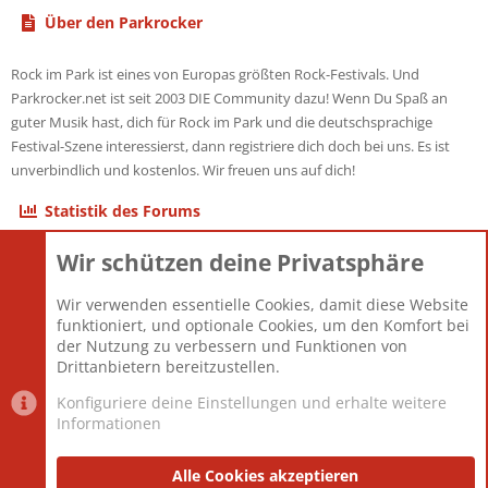
Über den Parkrocker
Rock im Park ist eines von Europas größten Rock-Festivals. Und
Parkrocker.net ist seit 2003 DIE Community dazu! Wenn Du Spaß an
guter Musik hast, dich für Rock im Park und die deutschsprachige
Festival-Szene interessierst, dann registriere dich doch bei uns. Es ist
unverbindlich und kostenlos. Wir freuen uns auf dich!
Statistik des Forums
Wir schützen deine Privatsphäre
Themen
22.121
Beiträge
825.694
Wir verwenden essentielle Cookies, damit diese Website
Mitglieder
12.427
funktioniert, und optionale Cookies, um den Komfort bei
Neuestes Mitglied
Berlin
der Nutzung zu verbessern und Funktionen von
Drittanbietern bereitzustellen.
Konfiguriere deine Einstellungen und erhalte weitere
Informationen
Datenschutz-Einstellungen
PR Light
Deutsch [Du]
Nutzungsbedingungen
Alle Cookies akzeptieren
Datenschutzerklärung
Impressum