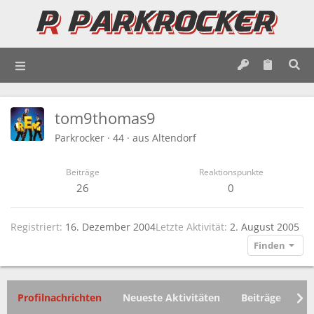
tom9thomas9
Parkrocker
·
44
·
aus
Altendorf
Beiträge
Reaktionspunkte
26
0
Registriert
16. Dezember 2004
Letzte Aktivität
2. August 2005
Finden
Profilnachrichten
Neueste Aktivitäten
Beiträge
In