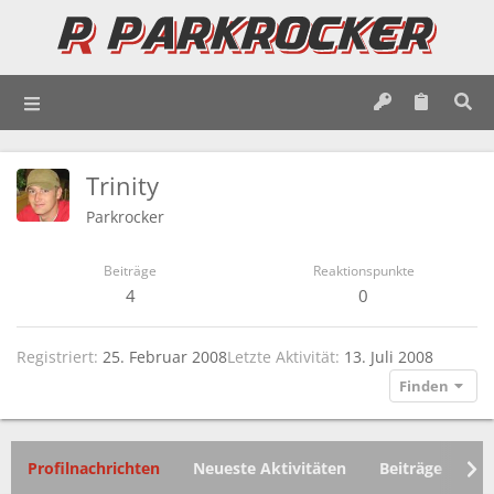
Trinity
Parkrocker
Beiträge
Reaktionspunkte
4
0
Registriert
25. Februar 2008
Letzte Aktivität
13. Juli 2008
Finden
Profilnachrichten
Neueste Aktivitäten
Beiträge
In