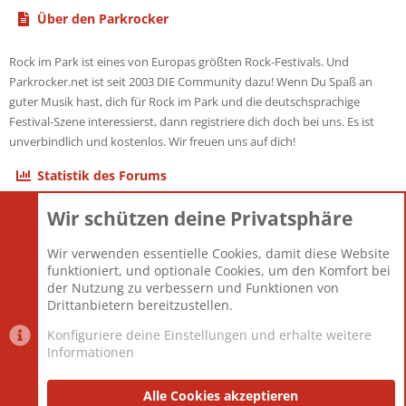
Über den Parkrocker
Rock im Park ist eines von Europas größten Rock-Festivals. Und
Parkrocker.net ist seit 2003 DIE Community dazu! Wenn Du Spaß an
guter Musik hast, dich für Rock im Park und die deutschsprachige
Festival-Szene interessierst, dann registriere dich doch bei uns. Es ist
unverbindlich und kostenlos. Wir freuen uns auf dich!
Statistik des Forums
Wir schützen deine Privatsphäre
Themen
22.120
Beiträge
825.659
Wir verwenden essentielle Cookies, damit diese Website
Mitglieder
12.425
funktioniert, und optionale Cookies, um den Komfort bei
Neuestes Mitglied
Toddster85
der Nutzung zu verbessern und Funktionen von
Drittanbietern bereitzustellen.
Konfiguriere deine Einstellungen und erhalte weitere
Informationen
Datenschutz-Einstellungen
PR Light
Deutsch [Du]
Nutzungsbedingungen
Alle Cookies akzeptieren
Datenschutzerklärung
Impressum