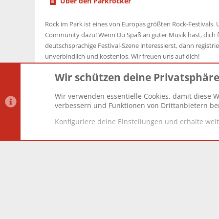
Über den Parkrocker
Rock im Park ist eines von Europas größten Rock-Festivals. U
Community dazu! Wenn Du Spaß an guter Musik hast, dich f
deutschsprachige Festival-Szene interessierst, dann registrier
unverbindlich und kostenlos. Wir freuen uns auf dich!
Wir schützen deine Privatsphär
Wir verwenden essentielle Cookies, damit diese W
Datenschutz-Einstellungen
PR Light
Deutsch [Du]
verbessern und Funktionen von Drittanbietern ber
Konfiguriere deine Einstellungen und erhalte wei
®
Community platform by XenForo
© 2010-2025 XenForo Lt