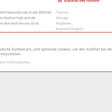
Statistik des Forums
nd Parkrocker.net ist seit 2003 DIE
Themen
ür Rock im Park und die
Beiträge
e dich doch bei uns. Es ist
Mitglieder
Neuestes Mitglied
e
ebsite funktioniert, und optionale Cookies, um den Komfort bei d
N
eitzustellen.
tere Informationen
d.
|
Style and add-ons by ThemeHouse