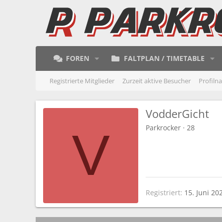
FOREN
FALTPLAN / TIMETABLE
Registrierte Mitglieder
Zurzeit aktive Besucher
Profiln
VodderGicht
Parkrocker
·
28
V
Registriert
15. Juni 20