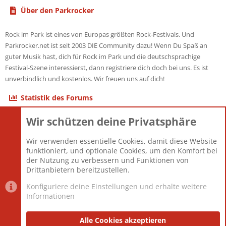
Über den Parkrocker
Rock im Park ist eines von Europas größten Rock-Festivals. Und
Parkrocker.net ist seit 2003 DIE Community dazu! Wenn Du Spaß an
guter Musik hast, dich für Rock im Park und die deutschsprachige
Festival-Szene interessierst, dann registriere dich doch bei uns. Es ist
unverbindlich und kostenlos. Wir freuen uns auf dich!
Statistik des Forums
Wir schützen deine Privatsphäre
Themen
22.121
Beiträge
825.677
Wir verwenden essentielle Cookies, damit diese Website
Mitglieder
12.426
funktioniert, und optionale Cookies, um den Komfort bei
Neuestes Mitglied
nabulamisika
der Nutzung zu verbessern und Funktionen von
Drittanbietern bereitzustellen.
Konfiguriere deine Einstellungen und erhalte weitere
Informationen
Datenschutz-Einstellungen
PR Light
Deutsch [Du]
Nutzungsbedingungen
Alle Cookies akzeptieren
Datenschutzerklärung
Impressum