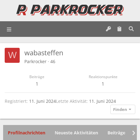
wabasteffen
W
Parkrocker
·
46
Beiträge
Reaktionspunkte
1
1
Registriert
11. Juni 2024
Letzte Aktivität
11. Juni 2024
Finden
Profilnachrichten
Neueste Aktivitäten
Beiträge
In