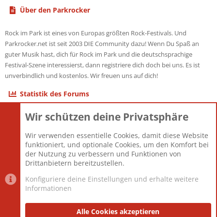
Über den Parkrocker
Rock im Park ist eines von Europas größten Rock-Festivals. Und
Parkrocker.net ist seit 2003 DIE Community dazu! Wenn Du Spaß an
guter Musik hast, dich für Rock im Park und die deutschsprachige
Festival-Szene interessierst, dann registriere dich doch bei uns. Es ist
unverbindlich und kostenlos. Wir freuen uns auf dich!
Statistik des Forums
Wir schützen deine Privatsphäre
Themen
22.121
Beiträge
825.680
Wir verwenden essentielle Cookies, damit diese Website
Mitglieder
12.427
funktioniert, und optionale Cookies, um den Komfort bei
Neuestes Mitglied
Berlin
der Nutzung zu verbessern und Funktionen von
Drittanbietern bereitzustellen.
Konfiguriere deine Einstellungen und erhalte weitere
Informationen
Datenschutz-Einstellungen
PR Light
Deutsch [Du]
Nutzungsbedingungen
Alle Cookies akzeptieren
Datenschutzerklärung
Impressum