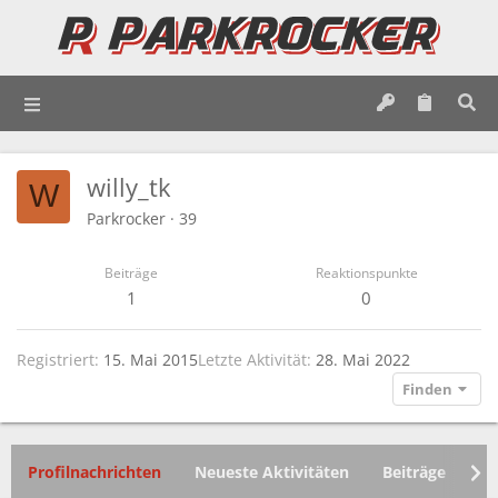
willy_tk
W
Parkrocker
·
39
Beiträge
Reaktionspunkte
1
0
Registriert
15. Mai 2015
Letzte Aktivität
28. Mai 2022
Finden
Profilnachrichten
Neueste Aktivitäten
Beiträge
In