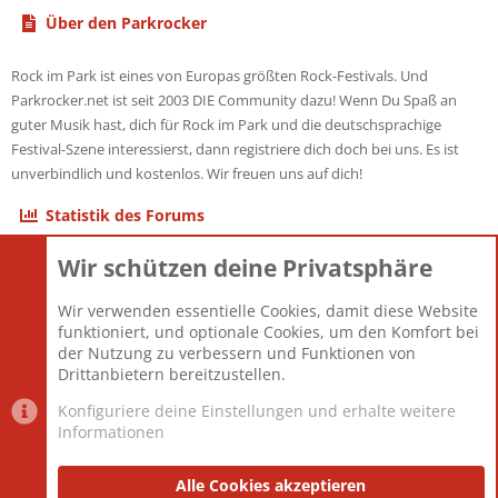
Über den Parkrocker
Rock im Park ist eines von Europas größten Rock-Festivals. Und
Parkrocker.net ist seit 2003 DIE Community dazu! Wenn Du Spaß an
guter Musik hast, dich für Rock im Park und die deutschsprachige
Festival-Szene interessierst, dann registriere dich doch bei uns. Es ist
unverbindlich und kostenlos. Wir freuen uns auf dich!
Statistik des Forums
Wir schützen deine Privatsphäre
Themen
22.121
Beiträge
825.694
Wir verwenden essentielle Cookies, damit diese Website
Mitglieder
12.427
funktioniert, und optionale Cookies, um den Komfort bei
Neuestes Mitglied
Berlin
der Nutzung zu verbessern und Funktionen von
Drittanbietern bereitzustellen.
Konfiguriere deine Einstellungen und erhalte weitere
Informationen
Datenschutz-Einstellungen
PR Light
Deutsch [Du]
Nutzungsbedingungen
Alle Cookies akzeptieren
Datenschutzerklärung
Impressum