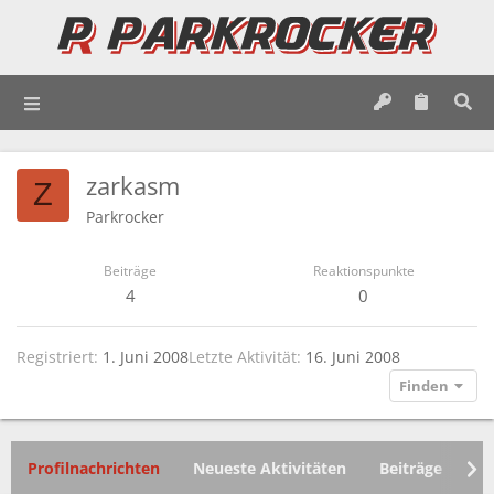
zarkasm
Z
Parkrocker
Beiträge
Reaktionspunkte
4
0
Registriert
1. Juni 2008
Letzte Aktivität
16. Juni 2008
Finden
Profilnachrichten
Neueste Aktivitäten
Beiträge
In