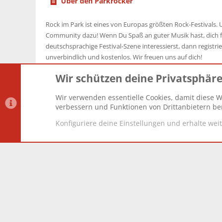
Über den Parkrocker
Rock im Park ist eines von Europas größten Rock-Festivals. U
Community dazu! Wenn Du Spaß an guter Musik hast, dich f
deutschsprachige Festival-Szene interessierst, dann registrier
unverbindlich und kostenlos. Wir freuen uns auf dich!
Wir schützen deine Privatsphär
Wir verwenden essentielle Cookies, damit diese W
Datenschutz-Einstellungen
PR Light
Deutsch [Du]
verbessern und Funktionen von Drittanbietern ber
Konfiguriere deine Einstellungen und erhalte wei
®
Community platform by XenForo
© 2010-2025 XenForo Lt