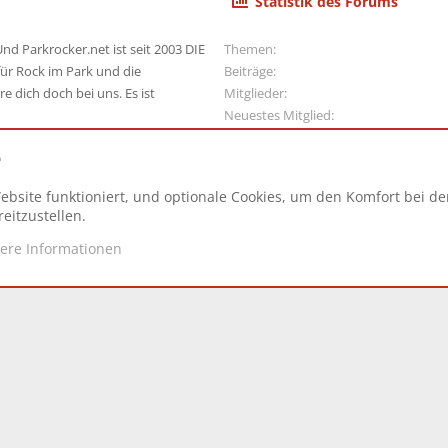
Statistik des Forums
nd Parkrocker.net ist seit 2003 DIE
Themen
ür Rock im Park und die
Beiträge
e dich doch bei uns. Es ist
Mitglieder
Neuestes Mitglied
e
ebsite funktioniert, und optionale Cookies, um den Komfort bei d
N
eitzustellen.
tere Informationen
d.
|
Style and add-ons by ThemeHouse