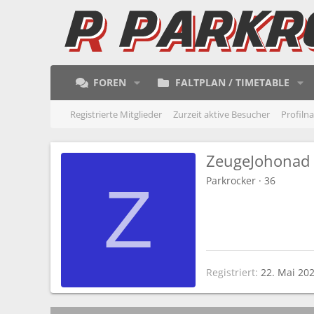
FOREN
FALTPLAN / TIMETABLE
Registrierte Mitglieder
Zurzeit aktive Besucher
Profiln
ZeugeJohonad
Parkrocker
·
36
Z
Registriert
22. Mai 20