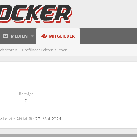
MEDIEN
MITGLIEDER
achrichten
Profilnachrichten suchen
Beiträge
0
24
Letzte Aktivität
27. Mai 2024