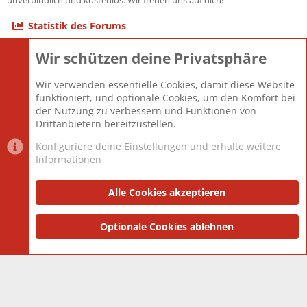
unverbindlich und kostenlos. Wir freuen uns auf dich!
Statistik des Forums
Wir schützen deine Privatsphäre
Themen
22.121
Beiträge
825.675
Wir verwenden essentielle Cookies, damit diese Website
Mitglieder
12.426
funktioniert, und optionale Cookies, um den Komfort bei
Neuestes Mitglied
nabulamisika
der Nutzung zu verbessern und Funktionen von
Drittanbietern bereitzustellen.
Konfiguriere deine Einstellungen und erhalte weitere
Informationen
Datenschutz-Einstellungen
PR Light
Deutsch [Du]
Nutzungsbedingungen
Alle Cookies akzeptieren
Datenschutzerklärung
Impressum
®
Community platform by XenForo
Optionale Cookies ablehnen
© 2010-2025 XenForo Ltd.
|
Style
and add-ons by ThemeHouse