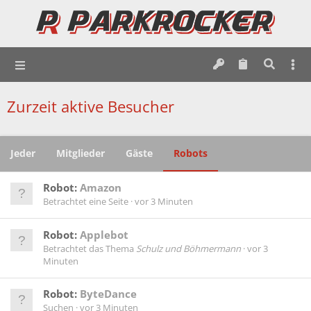
Zurzeit aktive Besucher
Jeder
Mitglieder
Gäste
Robots
Robot:
Amazon
Betrachtet eine Seite
vor 3 Minuten
Robot:
Applebot
Betrachtet das Thema
Schulz und Böhmermann
vor 3
Minuten
Robot:
ByteDance
Suchen
vor 3 Minuten