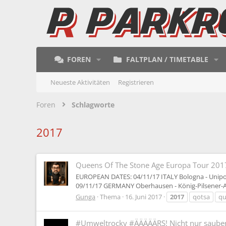
FOREN
FALTPLAN / TIMETABLE
Neueste Aktivitäten
Registrieren
Foren
Schlagworte
2017
Queens Of The Stone Age Europa Tour 201
EUROPEAN DATES: 04/11/17 ITALY Bologna - Unipol
09/11/17 GERMANY Oberhausen - König-Pilsener-A
Gunga
Thema
16. Juni 2017
2017
qotsa
qu
#Umweltrocky #ÄÄÄÄÄRS! Nicht nur sauber