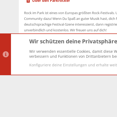
Über den Parkrocker
Rock im Park ist eines von Europas größten Rock-Festivals. U
Community dazu! Wenn Du Spaß an guter Musik hast, dich f
deutschsprachige Festival-Szene interessierst, dann registrier
unverbindlich und kostenlos. Wir freuen uns auf dich!
Wir schützen deine Privatsphär
Wir verwenden essentielle Cookies, damit diese W
Datenschutz-Einstellungen
PR Light
Deutsch [Du]
verbessern und Funktionen von Drittanbietern ber
Konfiguriere deine Einstellungen und erhalte wei
®
Community platform by XenForo
© 2010-2025 XenForo Lt