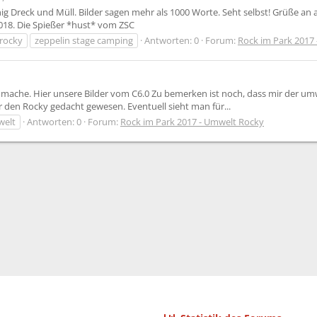
 Dreck und Müll. Bilder sagen mehr als 1000 Worte. Seht selbst! Grüße an a
018. Die Spießer *hust* vom ZSC
rocky
zeppelin stage camping
Antworten: 0
Forum:
Rock im Park 2017
g mache. Hier unsere Bilder vom C6.0 Zu bemerken ist noch, dass mir der umwel
ür den Rocky gedacht gewesen. Eventuell sieht man für...
elt
Antworten: 0
Forum:
Rock im Park 2017 - Umwelt Rocky