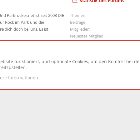
Statistik des Forums
nd Parkrocker.net ist seit 2003 DIE
Themen
ür Rock im Park und die
Beiträge
e dich doch bei uns. Es ist
Mitglieder
Neuestes Mitglied
e
ebsite funktioniert, und optionale Cookies, um den Komfort bei d
N
eitzustellen.
tere Informationen
d.
|
Style and add-ons by ThemeHouse